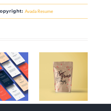
opyright:
Avada Resume