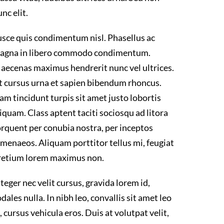
nc elit.
usce quis condimentum nisl. Phasellus ac
agna in libero commodo condimentum.
aecenas maximus hendrerit nunc vel ultrices.
t cursus urna et sapien bibendum rhoncus.
am tincidunt turpis sit amet justo lobortis
iquam. Class aptent taciti sociosqu ad litora
orquent per conubia nostra, per inceptos
imenaeos. Aliquam porttitor tellus mi, feugiat
retium lorem maximus non.
teger nec velit cursus, gravida lorem id,
dales nulla. In nibh leo, convallis sit amet leo
, cursus vehicula eros. Duis at volutpat velit,