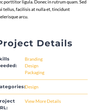
ec porttitor ligula. Donec in rutrum quam. Sed
i tellus, facilisis at nulla et, tincidunt
celerisque arcu.
Project Details
kills
Branding
eeded:
Design
Packaging
ategories:
Design
roject
View More Details
RL: