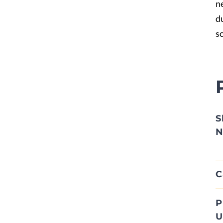
n
du
s
S
N
C
P
U