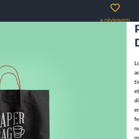
a névjegyem
L
ad
t
e
d
e
fe
n
m