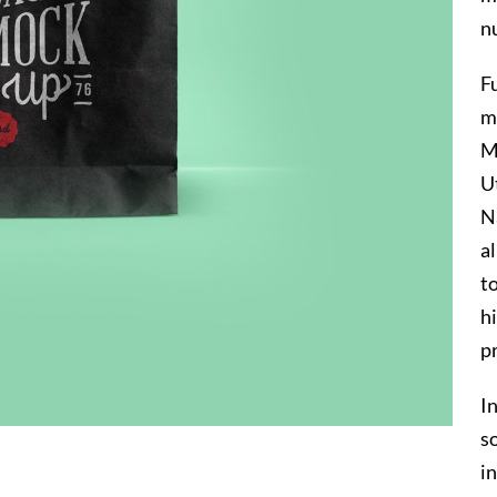
nu
F
m
M
U
N
al
t
h
p
In
so
in