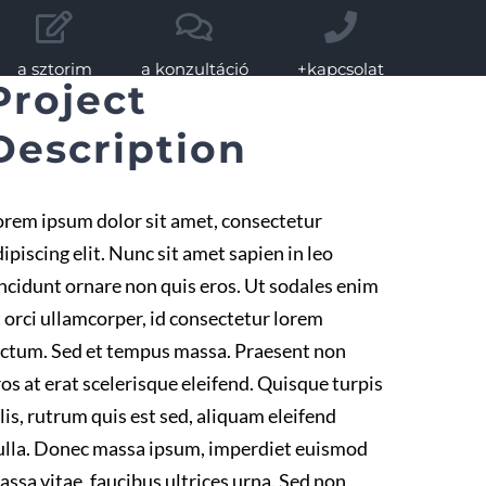
a sztorim
a konzultáció
+kapcsolat
Project
Description
orem ipsum dolor sit amet, consectetur
ipiscing elit. Nunc sit amet sapien in leo
incidunt ornare non quis eros. Ut sodales enim
t orci ullamcorper, id consectetur lorem
ictum. Sed et tempus massa. Praesent non
ros at erat scelerisque eleifend. Quisque turpis
lis, rutrum quis est sed, aliquam eleifend
ulla. Donec massa ipsum, imperdiet euismod
assa vitae, faucibus ultrices urna. Sed non