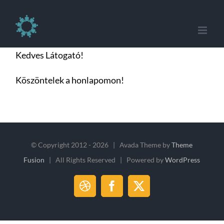
Skip
to
content
Kedves Látogató!
Köszöntelek a honlapomon!
© Copyright 2012 -
2026 | Avada Theme by
Theme
Fusion
| All Rights Reserved | Powered by
WordPress
Dribbble
Facebook
X